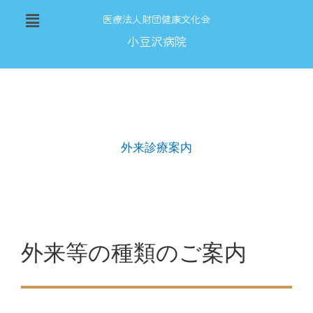
内
メ
医療法人財団健康文化会
容
ニ
を
小豆沢病院
ュ
ス
ー
キ
ッ
プ
外来診療案内
外来等の種類のご案内